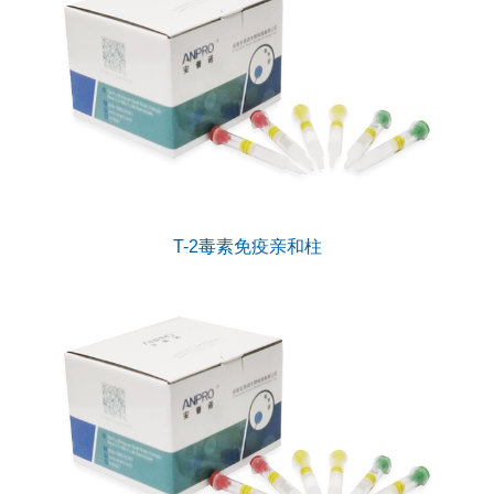
T-2毒素免疫亲和柱