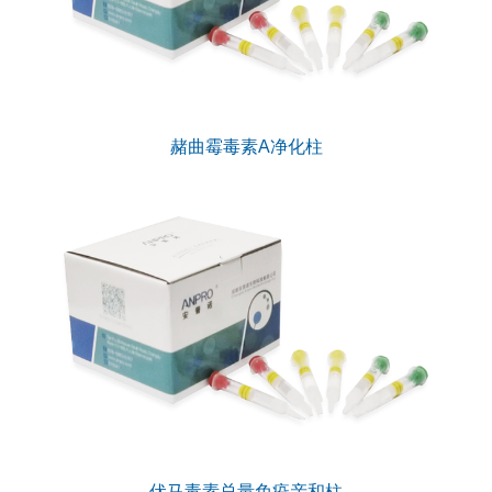
赭曲霉毒素A净化柱
伏马毒素总量免疫亲和柱