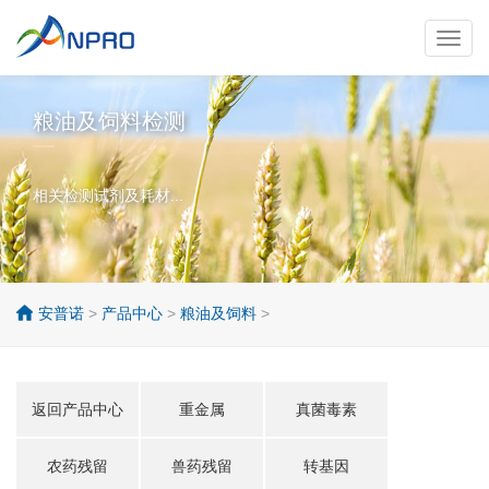
Toggl
navig
粮油及饲料检测
相关检测试剂及耗材...
安普诺
>
产品中心
>
粮油及饲料
>
返回产品中心
重金属
真菌毒素
农药残留
兽药残留
转基因