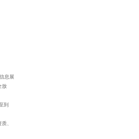
信息展
全放
至到
资质、