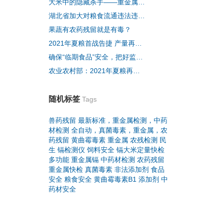
大米中的隐藏杀手——重金属镉超标
湖北省加大对粮食流通违法违规行为的检查力度
果蔬有农药残留就是有毒？
2021年夏粮首战告捷 产量再创历史新高
确保“临期食品”安全，把好监管关
农业农村部：2021年夏粮再获丰收 产量再创历史新高
随机标签
Tags
兽药残留
最新标准，重金属检测，中药
材检测
全自动，真菌毒素，重金属，农
药残留
黄曲霉毒素
重金属
农残检测
民
生
镉检测仪
饲料安全
镉大米定量快检
多功能
重金属镉
中药材检测
农药残留
重金属快检
真菌毒素
非法添加剂
食品
安全
粮食安全
黄曲霉毒素B1
添加剂
中
药材安全