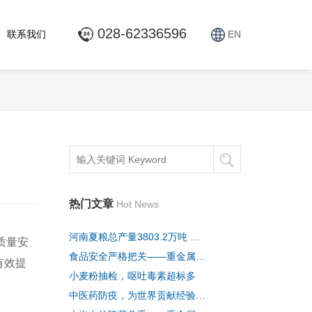
028-62336596
联系我们
EN
热门文章
Hot News
河南夏粮总产量3803.2万吨 稳居全国第一
质量安
食品安全严格把关——重金属超标、黄曲霉毒素超标等食
有效提
小麦粉抽检，呕吐毒素超标多
中医药防疫，为世界贡献经验方法