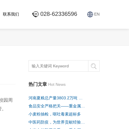
028-62336596
联系我们
EN
热门文章
Hot News
河南夏粮总产量3803.2万吨 稳居全国第一
校园周
食品安全严格把关——重金属超标、黄曲霉毒素超标等食
管。
小麦粉抽检，呕吐毒素超标多
中医药防疫，为世界贡献经验方法