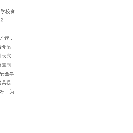
《学校食
2
监管，
行食品
对大宗
自查制
品安全事
餐具是
目标，为