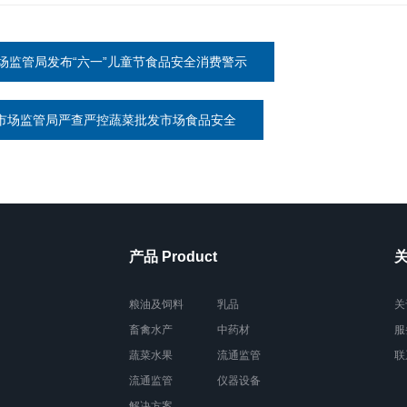
场监管局发布“六一”儿童节食品安全消费警示
市场监管局严查严控蔬菜批发市场食品安全
产品 Product
关
粮油及饲料
乳品
关
畜禽水产
中药材
服
蔬菜水果
流通监管
联
流通监管
仪器设备
解决方案