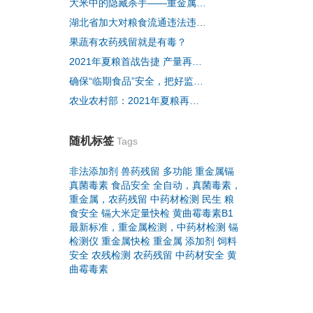
大米中的隐藏杀手——重金属镉超标
湖北省加大对粮食流通违法违规行为的检查力度
果蔬有农药残留就是有毒？
2021年夏粮首战告捷 产量再创历史新高
确保“临期食品”安全，把好监管关
农业农村部：2021年夏粮再获丰收 产量再创历史新高
随机标签
Tags
非法添加剂
兽药残留
多功能
重金属镉
真菌毒素
食品安全
全自动，真菌毒素，
重金属，农药残留
中药材检测
民生
粮
食安全
镉大米定量快检
黄曲霉毒素B1
最新标准，重金属检测，中药材检测
镉
检测仪
重金属快检
重金属
添加剂
饲料
安全
农残检测
农药残留
中药材安全
黄
曲霉毒素